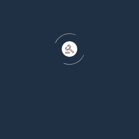
Propiedad Intelectual
Protegemos la innovación y las creaciones de nuestros
clientes en:
Registro y defensa de marcas, patentes y diseños
industriales.
Derecho de autor y entretenimiento.
Vigilancia y acciones contra la piratería y falsificación.
Coordinación para protección global de la Propiedad
Intelectual.
Ver detalle